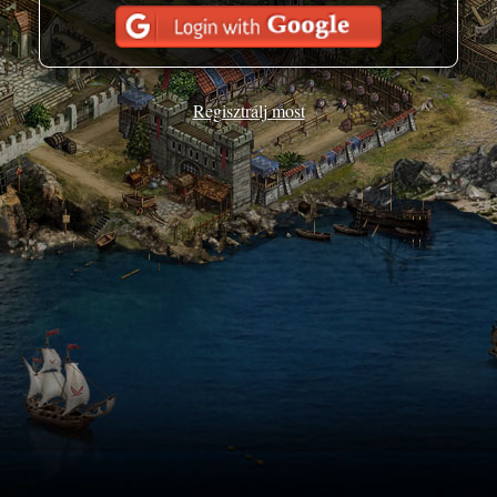
Regisztrálj most