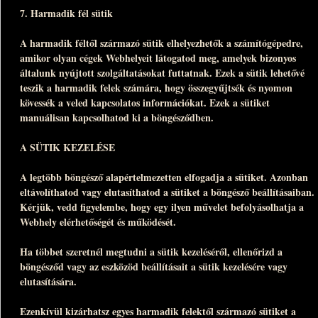
7. Harmadik fél sütik
A harmadik féltől származó sütik elhelyezhetők a számítógépedre,
amikor olyan cégek Webhelyeit látogatod meg, amelyek bizonyos
általunk nyújtott szolgáltatásokat futtatnak. Ezek a sütik lehetővé
teszik a harmadik felek számára, hogy összegyűjtsék és nyomon
kövessék a veled kapcsolatos információkat. Ezek a sütiket
manuálisan kapcsolhatod ki a böngésződben.
A SÜTIK KEZELÉSE
A legtöbb böngésző alapértelmezetten elfogadja a sütiket. Azonban
eltávolíthatod vagy elutasíthatod a sütiket a böngésző beállításaiban.
Kérjük, vedd figyelembe, hogy egy ilyen művelet befolyásolhatja a
Webhely elérhetőségét és működését.
Ha többet szeretnél megtudni a sütik kezeléséről, ellenőrizd a
böngésződ vagy az eszközöd beállításait a sütik kezelésére vagy
elutasítására.
Ezenkívül kizárhatsz egyes harmadik felektől származó sütiket a