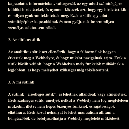
kapcsolatos információkat, váltogassák az egy adott számítógépre
küldött hirdetéseket, és nyomon kövessék azt, hogy egy hirdetést kik
és milyen gyakran tekintettek meg. Ezek a sütik egy adott
számítógéphez kapcsolódnak és nem gyűjtenek be semmilyen
személyes adatot sem rólad.
2. Analitikus sütik
Az analitikus sütik azt ellenőrzik, hogy a felhasználók hogyan
érkeztek meg a Webhelyre, és hogy miként navigálnak rajta. Ezek a
sütik közlik velünk, hogy a Webhelyen mely funkciók működnek a
legjobban, és hogy meleyeket szükséges még tökéletesíteni.
3. A mi sütiink
A sütiink "elsődleges sütik", és lehetnek állandóak vagy átmenetiek.
Ezek szükséges sütik, amelyek nélkül a Webhely nem fog megfelelően
működni, illetve nem képes bizonyos funkciók és sajátosságok
ellátására. Ezek közül néhányat le lehet manuálisan állítani a
böngészőből, de befolyásolhatja a Webhely megfelelő működését.