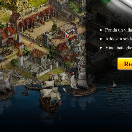
Fonda un vill
Addestra solda
Vinci battagli
Re