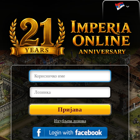
Изгубљена лозинка