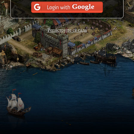
Региструјте се сада