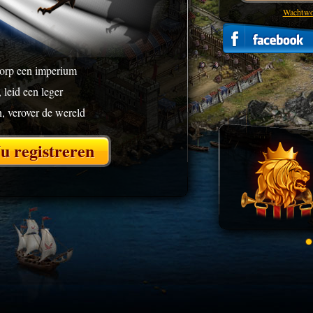
Wachtwo
orp een imperium
 leid een leger
, verover de wereld
u registreren