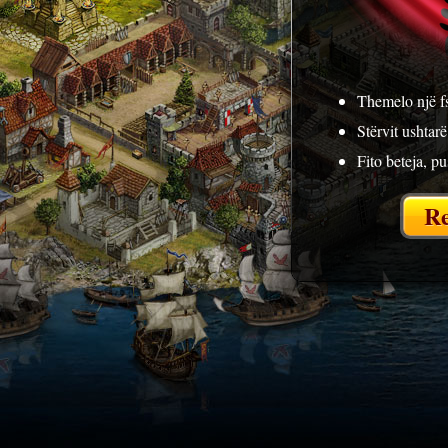
Themelo një fs
Stërvit ushtarë
Fito beteja, p
Re