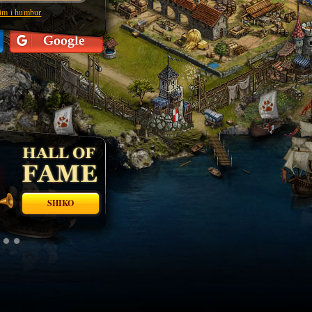
lim i humbur
SHIKO