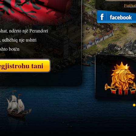
Fjalëka
hat, ndërto një Perandori
, udhëhiq nje ushtri
ushto botën
gjistrohu tani